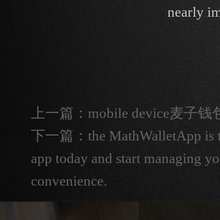
nearly im
上一篇：
mobile devic
下一篇：
the MathWalletApp is 
app today and start manag
convenience.